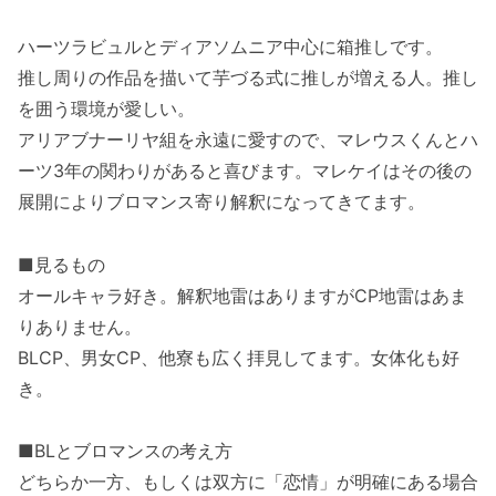
ハーツラビュルとディアソムニア中心に箱推しです。
推し周りの作品を描いて芋づる式に推しが増える人。推し
を囲う環境が愛しい。
アリアブナーリヤ組を永遠に愛すので、マレウスくんとハ
ーツ3年の関わりがあると喜びます。マレケイはその後の
展開によりブロマンス寄り解釈になってきてます。
■見るもの
オールキャラ好き。解釈地雷はありますがCP地雷はあま
りありません。
BLCP、男女CP、他寮も広く拝見してます。女体化も好
き。
■BLとブロマンスの考え方
どちらか一方、もしくは双方に「恋情」が明確にある場合