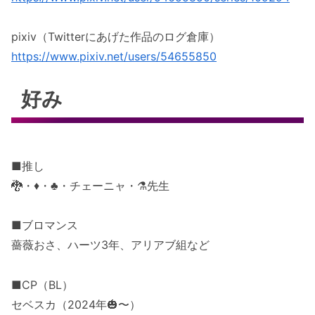
pixiv（Twitterにあげた作品のログ倉庫）
https://www.pixiv.net/users/54655850
好み
■推し
🐉・♦️・♣️・チェーニャ・⚗️先生
■ブロマンス
薔薇おさ、ハーツ3年、アリアブ組など
■CP（BL）
セベスカ（2024年🎃〜）